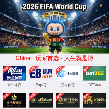
EN
首页·英国正版365(CHN)品牌官网-Official
website
多功能抢险救援靴
HAIX空气动力XR91